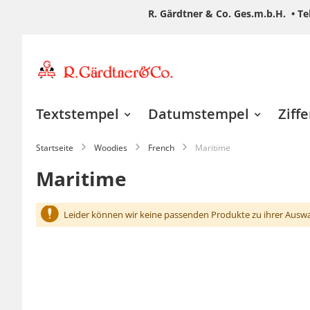
R. Gärdtner & Co. Ges.m.b.H. •
Te
Zum
Inhalt
springen
Textstempel
Datumstempel
Ziff
Startseite
Woodies
French
Maritime
Maritime
Leider können wir keine passenden Produkte zu ihrer Auswa