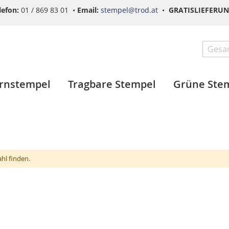
lefon:
01 / 869 83 01 •
Email:
stempel@trod.at
•
GRATISLIEFERU
Search
ernstempel
Tragbare Stempel
Grüne Ste
hl finden.