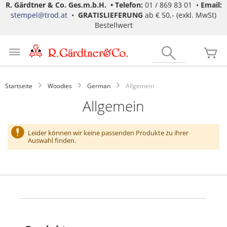
R. Gärdtner & Co. Ges.m.b.H. •
Telefon:
01 / 869 83 01 •
Email:
stempel@trod.at
•
GRATISLIEFERUNG
ab € 50,- (exkl. MwSt)
Bestellwert
Zum
Inhalt
Search
Me
springen
Startseite
Woodies
German
Allgemein
Allgemein
Leider können wir keine passenden Produkte zu ihrer
Auswahl finden.