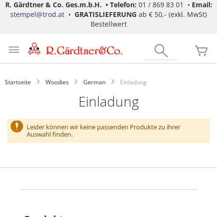
R. Gärdtner & Co. Ges.m.b.H. •
Telefon:
01 / 869 83 01 •
Email:
stempel@trod.at
•
GRATISLIEFERUNG
ab € 50,- (exkl. MwSt)
Bestellwert
Zum
Inhalt
Search
Me
springen
Startseite
Woodies
German
Einladung
Einladung
Leider können wir keine passenden Produkte zu ihrer
Auswahl finden.