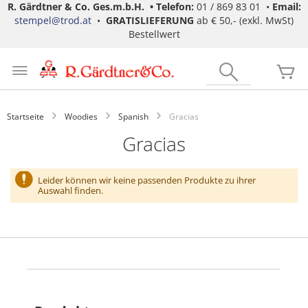
R. Gärdtner & Co. Ges.m.b.H. •
Telefon:
01 / 869 83 01 •
Email:
stempel@trod.at
•
GRATISLIEFERUNG
ab € 50,- (exkl. MwSt)
Bestellwert
Zum
Inhalt
Search
Me
springen
Startseite
Woodies
Spanish
Gracias
Gracias
Leider können wir keine passenden Produkte zu ihrer
Auswahl finden.