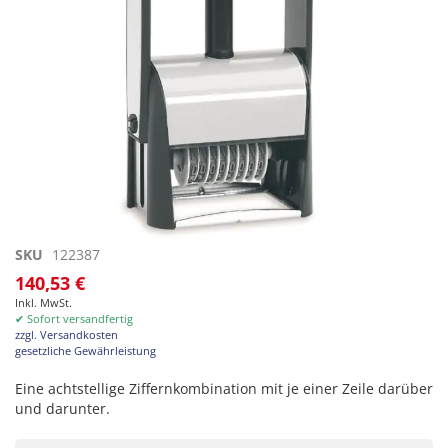
Zum
SKU
122387
Anfang
140,53 €
der
Inkl. MwSt.
Bildgalerie
✔ Sofort versandfertig
springen
zzgl. Versandkosten
gesetzliche Gewährleistung
Eine achtstellige Ziffernkombination mit je einer Zeile darüber
und darunter.