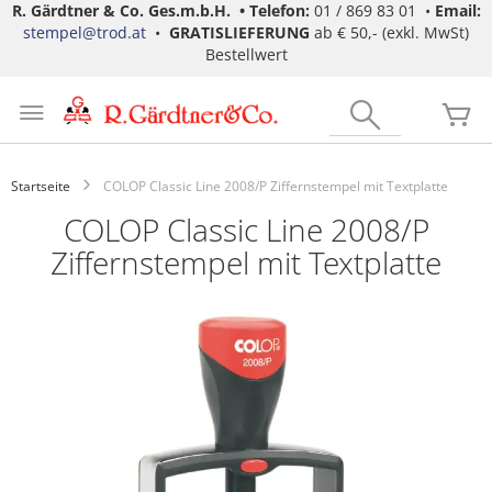
R. Gärdtner & Co. Ges.m.b.H. •
Telefon:
01 / 869 83 01 •
Email:
stempel@trod.at
•
GRATISLIEFERUNG
ab € 50,- (exkl. MwSt)
Bestellwert
Zum
Inhalt
Search
Me
springen
Startseite
COLOP Classic Line 2008/P Ziffernstempel mit Textplatte
COLOP Classic Line 2008/P
Ziffernstempel mit Textplatte
Zum
Ende
der
Bildgalerie
springen