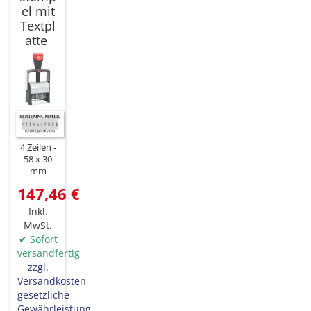
el mit
Textpl
atte
4 Zeilen
58 x 30
mm
147,46 €
Inkl.
MwSt.
✔ Sofort
versandfertig
zzgl.
Versandkosten
gesetzliche
Gewährleistung