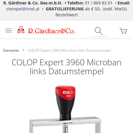
R. Gärdtner & Co. Ges.m.b.H. •
Telefon:
01 / 869 83 01 •
Email:
stempel@trod.at
•
GRATISLIEFERUNG
ab € 50,- (exkl. MwSt)
Bestellwert
Zum
Inhalt
Search
Me
springen
Startseite
COLOP Expert 3960 Microban links Datumstempel
COLOP Expert 3960 Microban
links Datumstempel
Zum
Ende
der
Bildgalerie
springen