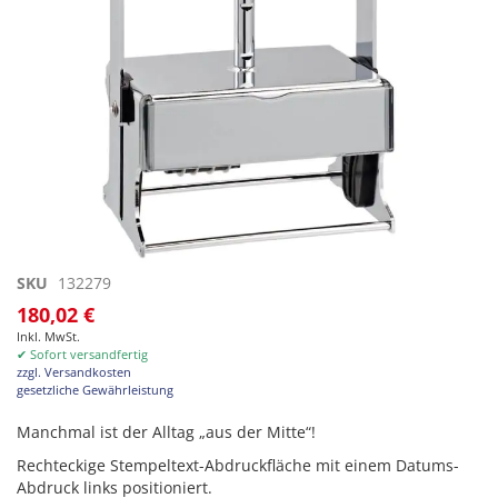
Zum
SKU
132279
Anfang
180,02 €
der
Inkl. MwSt.
Bildgalerie
✔ Sofort versandfertig
springen
zzgl. Versandkosten
gesetzliche Gewährleistung
Manchmal ist der Alltag „aus der Mitte“!
Rechteckige Stempeltext-Abdruckfläche mit einem Datums-
Abdruck links positioniert.