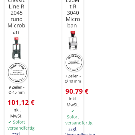
Classic
Exper
Line R
t R
2045
3040
rund
Micro
Microb
ban
an
7 Zeilen
Ø 40 mm
9 Zeilen
90,79 €
Ø 45 mm
Inkl.
101,12 €
MwSt.
Inkl.
✔
MwSt.
Sofort
✔ Sofort
versandfertig
versandfertig
zzgl.
zzgl.
Versandkosten