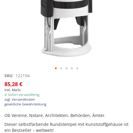
Zum
SKU
122194
Anfang
85,28 €
der
Inkl. MwSt.
Bildgalerie
✔ Sofort versandfertig
springen
zzgl. Versandkosten
gesetzliche Gewährleistung
Ob Vereine, Notare, Architekten, Behörden, Ämter.
Dieser selbstfärbende Rundstempel mit Kunststoffgehäuse ist
ein Bestseller – weltweit!