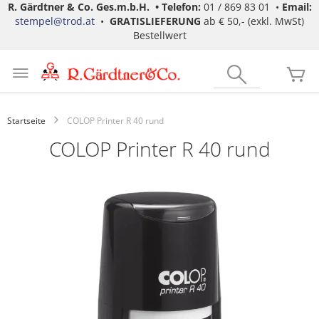
R. Gärdtner & Co. Ges.m.b.H. •
Telefon:
01 / 869 83 01 •
Email:
stempel@trod.at
•
GRATISLIEFERUNG
ab € 50,- (exkl. MwSt)
Bestellwert
Zum
Inhalt
Search
Me
springen
Startseite
COLOP Printer R 40 rund
COLOP Printer R 40 rund
Zum
Ende
der
Bildgalerie
springen