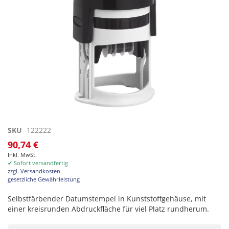
Zum
SKU
122222
Anfang
90,74 €
der
Inkl. MwSt.
Bildgalerie
✔ Sofort versandfertig
springen
zzgl. Versandkosten
gesetzliche Gewährleistung
Selbstfärbender Datumstempel in Kunststoffgehäuse, mit
einer kreisrunden Abdruckfläche für viel Platz rundherum.