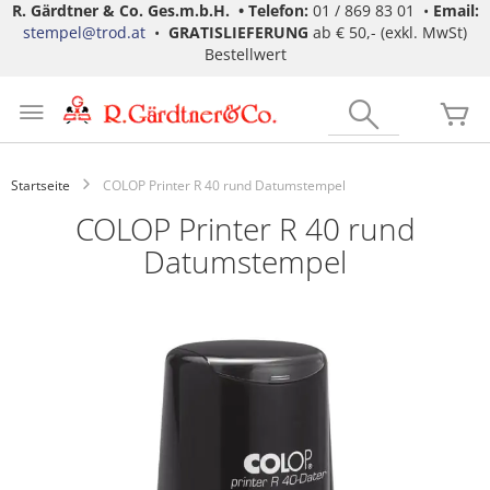
R. Gärdtner & Co. Ges.m.b.H. •
Telefon:
01 / 869 83 01 •
Email:
stempel@trod.at
•
GRATISLIEFERUNG
ab € 50,- (exkl. MwSt)
Bestellwert
Zum
Inhalt
Search
Me
springen
Startseite
COLOP Printer R 40 rund Datumstempel
COLOP Printer R 40 rund
Datumstempel
Zum
Ende
der
Bildgalerie
springen