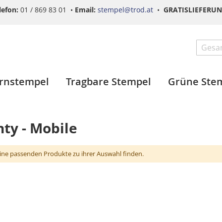
lefon:
01 / 869 83 01 •
Email:
stempel@trod.at
•
GRATISLIEFERU
Search
ernstempel
Tragbare Stempel
Grüne Ste
nty - Mobile
ine passenden Produkte zu ihrer Auswahl finden.