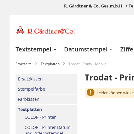
R. Gärdtner & Co. Ges.m.b.H. •
Te
Zum
Inhalt
springen
Textstempel
Datumstempel
Ziff
Startseite
Textplatten
Trodat - Printy - Mobile
Trodat - Pri
Ersatzkissen
Stempelfarbe
Leider können wir ke
Farbkissen
Textplatten
COLOP - Printer
COLOP - Printer Datum-
und Ziffernstempel