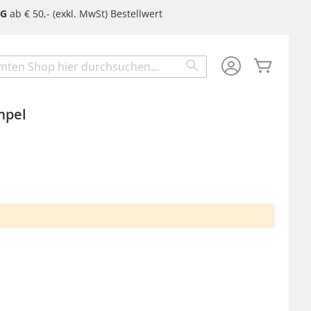
NG
ab € 50,- (exkl. MwSt) Bestellwert
Mein W
Search
mpel