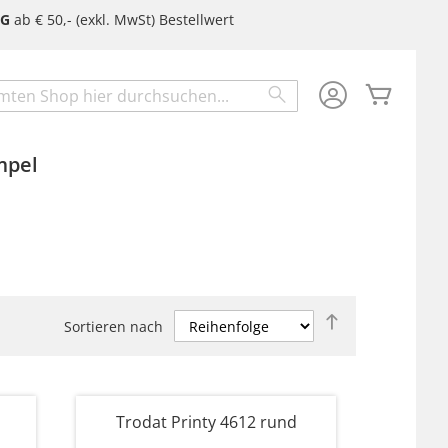
NG
ab € 50,- (exkl. MwSt) Bestellwert
Mein W
Search
mpel
Absteigend
Sortieren nach
sortieren
d
Trodat Printy 4612 rund