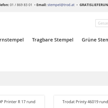
lefon:
01 / 869 83 01 •
Email:
stempel@trod.at
•
GRATISLIEFERU
Search
ernstempel
Tragbare Stempel
Grüne Ste
P Printer R 17 rund
Trodat Printy 46019 run