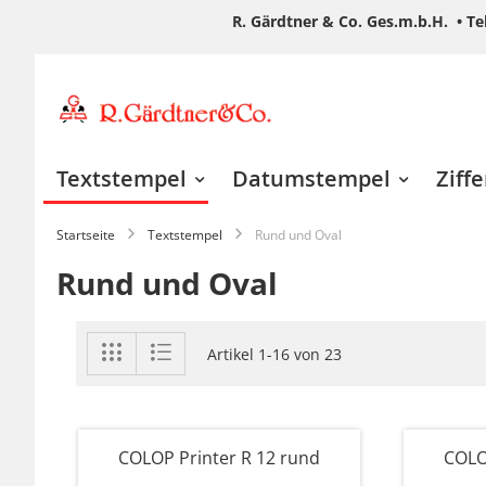
R. Gärdtner & Co. Ges.m.b.H. •
Te
Zum
Inhalt
springen
Textstempel
Datumstempel
Ziff
Startseite
Textstempel
Rund und Oval
Rund und Oval
Anzeigen
Liste
Liste
Artikel
1
-
16
von
23
als
COLOP Printer R 12 rund
COLO