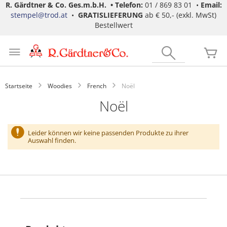
R. Gärdtner & Co. Ges.m.b.H. •
Telefon:
01 / 869 83 01 •
Email:
stempel@trod.at
•
GRATISLIEFERUNG
ab € 50,- (exkl. MwSt)
Bestellwert
Zum
Inhalt
Search
Me
springen
Startseite
Woodies
French
Noël
Noël
Leider können wir keine passenden Produkte zu ihrer
Auswahl finden.